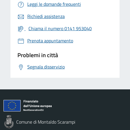
Leggi le domande frequenti
Richiedi assistenza
Chiama il numero 0141 953040
Prenota appuntamento
Problemi in città
Segnala disservizio
Comune di Montaldo Scarampi