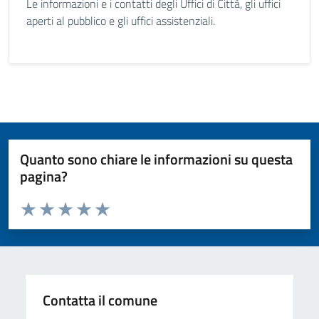
Le informazioni e i contatti degli Uffici di Città, gli uffici
aperti al pubblico e gli uffici assistenziali.
Quanto sono chiare le informazioni su questa
pagina?
Valuta da 1 a 5 stelle la pagina
Valuta 1 stelle su 5
Valuta 2 stelle su 5
Valuta 3 stelle su 5
Valuta 4 stelle su 5
Valuta 5 stelle su 5
Contatta il comune