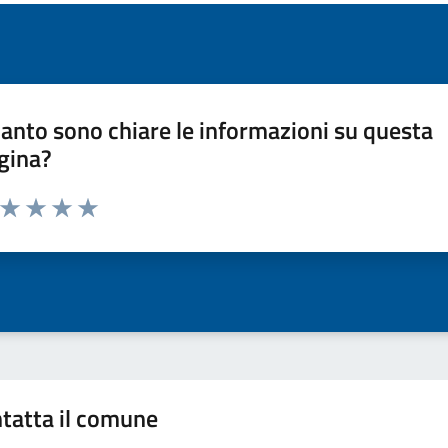
anto sono chiare le informazioni su questa
gina?
a da 1 a 5 stelle la pagina
ta 1 stelle su 5
Valuta 2 stelle su 5
Valuta 3 stelle su 5
Valuta 4 stelle su 5
Valuta 5 stelle su 5
tatta il comune