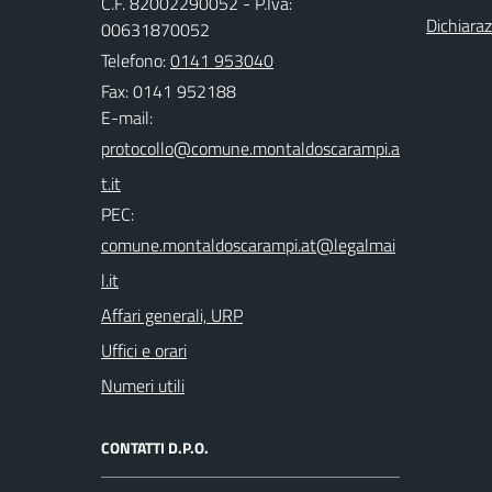
C.F. 82002290052 - P.Iva:
Dichiaraz
00631870052
Telefono:
0141 953040
Fax: 0141 952188
E-mail:
PEC:
Affari generali, URP
Uffici e orari
Numeri utili
CONTATTI D.P.O.