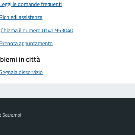
Leggi le domande frequenti
Richiedi assistenza
Chiama il numero 0141 953040
Prenota appuntamento
blemi in città
Segnala disservizio
o Scarampi