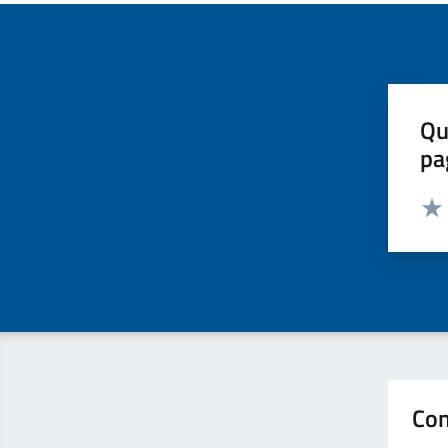
Qu
pa
Valut
Valu
Con